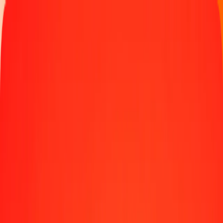
Παρακολουθήστε μια μεταφορά
Γίνετε πράκτορας
Τοποθεσίες
Πόροι
Γρήγορες και ασφαλείς μεταφορές χρημάτων
Εργαλεία
Κέντρο βοήθειας
Blog
Εταιρεία
Σχετικά με εμάς
Θέσεις εργασίας
Χορηγίες
Ηγεσία
Συνεργασίες