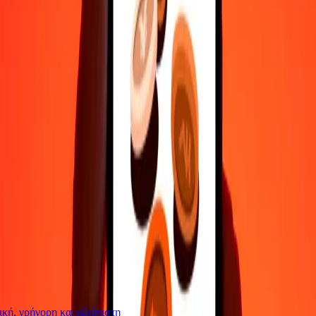
Επικοινώνησε με την ομάδα υποστήριξης μας 24/7 για βοήθεια
όταν τη χρειάζεσαι.
4,8 ★ στο Play Store
Κάνε τα πάντα με την εφαρμογή Ria
Στείλε χρήματα σε 200+ χώρες, παρακολούθησε τις μεταφορές
σου, αποθήκευσε παραλήπτες, βρες κοντινές τοποθεσίες και πολλά
άλλα. Κατέβασε την εφαρμογή για να ξεκινήσεις.
Κατέβασε την εφαρμογή
4,8 ★ στο Play Store
Αξιόπιστη Εδώ και 38+ χρόνια ΠΑΓΚΟΣΜΊΩΣ
Τι λένε οι πελάτες της Ria
ή, γρήγορη και αξιόπιστη