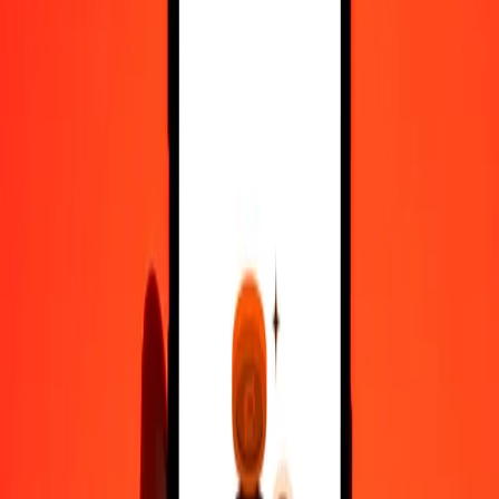
10.000
EUR
11.524,38323
PAB
Μετατρέψτε Ευρώ σε Μπαλμπόα Παναμά
EUR
PAB
1
EUR
1,15244
PAB
5
EUR
5,76219
PAB
25
EUR
28,81096
PAB
50
EUR
57,62192
PAB
100
EUR
115,24383
PAB
500
EUR
576,21916
PAB
1.000
EUR
1.152,43832
PAB
10.000
EUR
11.524,38323
PAB
Μετατρέψτε Μπαλμπόα Παναμά σε Ευρώ
PAB
EUR
1
PAB
0,86773
EUR
5
PAB
4,33863
EUR
25
PAB
21,69313
EUR
50
PAB
43,38627
EUR
100
PAB
86,77254
EUR