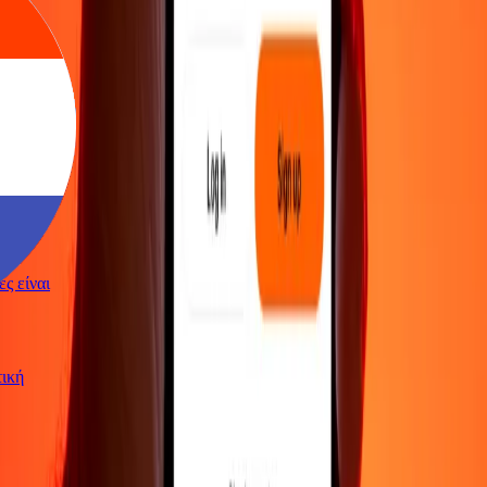
γές είναι
ωτική