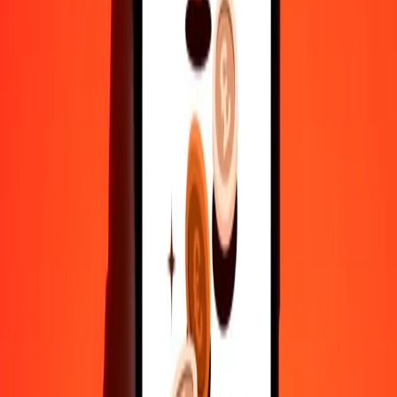
500
PAB
433,86270
EUR
1.000
PAB
867,72540
EUR
10.000
PAB
8.677,25396
EUR
Γιατί να επιλέξεις τη Ria Money Transfer για διεθνείς μεταφορές
χρημάτων
35+ χρόνια αξιόπιστης εμπειρίας
Γρήγορη και βολική παράδοση
Στείλε χρήματα σε λίγα πατήματα σε 190+ χώρες με τη Ria.
Ασφαλείς μεταφορές παγκοσμίως
Χαλάρωσε γνωρίζοντας ότι έχουμε στείλει πάνω από ένα
δισεκατομμύριο ασφαλείς μεταφορές.
Βοήθεια από πραγματικούς ανθρώπους