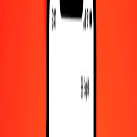
Ευρώ σε Μπαλμπόα Παναμά — Τελευταία ενημέρωση 7 Αυγ
2026, 12:00 π.μ. UTC
Στείλτε χρήματα
Χρησιμοποιούμε τη μέση ισοτιμία αγοράς μόνο για αναφορά.
Συνδεθείτε για να δείτε τις πραγματικές ισοτιμίες αποστολής.
Συναλλαγματικές ισοτιμίες EUR σε PAB
σήμερα
Μετατρέψτε Ευρώ σε Μπαλμπόα Παναμά
Μετατρέψτε Μπαλμπόα Παναμά σε Ευρώ
EUR
PAB
1
EUR
1,15244
PAB
5
EUR
5,76219
PAB
25
EUR
28,81096
PAB
50
EUR
57,62192
PAB
100
EUR
115,24383
PAB
500
EUR
576,21916
PAB
1.000
EUR
1.152,43832
PAB