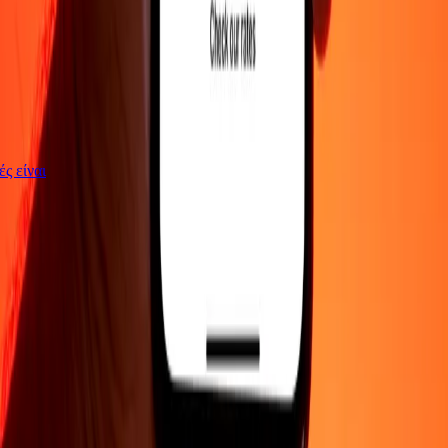
γές είναι
ΕΤΑΙΡΕΙΑ
Σχετικά με εμάς
Blog
Θέσεις εργασίας
Ασφάλεια
Εταιρικά
Γίνε
πράκτορας
ΥΠΟΣΤΗΡΙΞΗ
Πολιτική απορρήτου
Ειδοποίηση για cookies
Όροι και
προϋποθέσεις
Ενημέρωση για απάτες
Κέντρο βοήθειας
Δήλωση
προσβασιμότητας
Δικαιώματα καταναλωτή