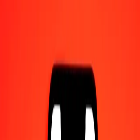
Γίνετε πράκτορας
Γίνετε ψηφιακός συνεργάτης
Κατεβάστε την εφαρμογή
Κατεβάστε την εφαρμογή
1,00 Ευρώ σε Μπαλμπόα Παναμά σήμερα
Μετατρέψτε EUR σε PAB με την τρέχουσα συναλλαγματική
ισοτιμία
Ποσό
EUR
Μετατροπή σε
PAB
1,00 EUR = 1,15243832 PAB