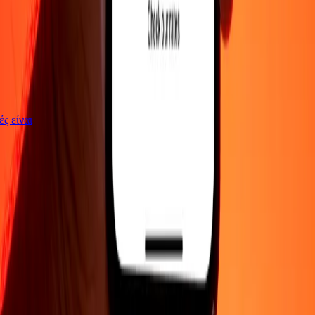
γές είναι
ΕΤΑΙΡΕΙΑ
Σχετικά με εμάς
Blog
Θέσεις εργασίας
Ασφάλεια
Εταιρικά
Γίνε
πράκτορας
ΥΠΟΣΤΗΡΙΞΗ
Πολιτική απορρήτου
Ειδοποίηση για cookies
Όροι και
προϋποθέσεις
Ενημέρωση για απάτες
Κέντρο βοήθειας
Δήλωση
προσβασιμότητας
Δικαιώματα καταναλωτή