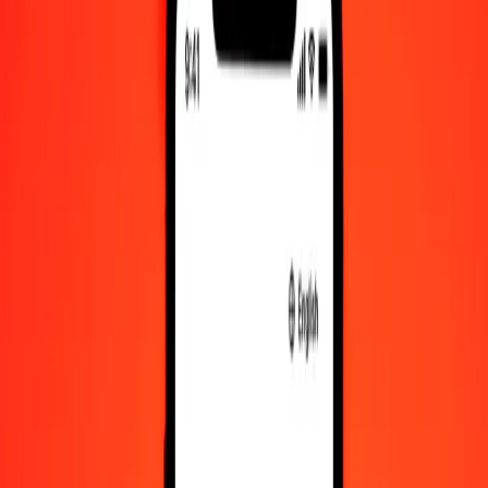
Δολάριο Καναδά σε Φράγκο Ρουάντας — Τελευταία ενημέρωση 8
Αυγ 2026, 12:00 π.μ. UTC
Στείλτε χρήματα
Χρησιμοποιούμε τη μέση ισοτιμία αγοράς μόνο για αναφορά.
Συνδεθείτε για να δείτε τις πραγματικές ισοτιμίες αποστολής.
Συναλλαγματικές ισοτιμίες CAD σε RWF
σήμερα
Μετατρέψτε Δολάριο Καναδά σε Φράγκο Ρουάντας
Μετατρέψτε Φράγκο Ρουάντας σε Δολάριο Καναδά
CAD
RWF
1
CAD
1.054,01163
RWF
5
CAD
5.270,05817
RWF
25
CAD
26.350,29084
RWF
50
CAD
52.700,58169
RWF
100
CAD
105.401,16337
RWF
500
CAD
527.005,81686
RWF
1.000
CAD
1.054.011,63372
RWF