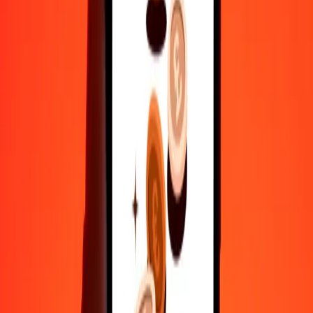
500
RWF
0,47438
CAD
1.000
RWF
0,94876
CAD
10.000
RWF
9,48756
CAD
Γιατί να επιλέξεις τη Ria Money Transfer για διεθνείς μεταφορές
χρημάτων
35+ χρόνια αξιόπιστης εμπειρίας
Γρήγορη και βολική παράδοση
Στείλε χρήματα σε λίγα πατήματα σε 190+ χώρες με τη Ria.
Ασφαλείς μεταφορές παγκοσμίως
Χαλάρωσε γνωρίζοντας ότι έχουμε στείλει πάνω από ένα
δισεκατομμύριο ασφαλείς μεταφορές.
Βοήθεια από πραγματικούς ανθρώπους