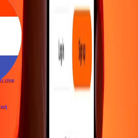
γές είναι
ωτική