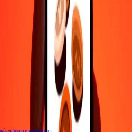
Επικοινώνησε με την ομάδα υποστήριξης μας 24/7 για βοήθεια
όταν τη χρειάζεσαι.
4,8 ★ στο Play Store
Κάνε τα πάντα με την εφαρμογή Ria
Στείλε χρήματα σε 200+ χώρες, παρακολούθησε τις μεταφορές
σου, αποθήκευσε παραλήπτες, βρες κοντινές τοποθεσίες και πολλά
άλλα. Κατέβασε την εφαρμογή για να ξεκινήσεις.
Κατέβασε την εφαρμογή
4,8 ★ στο Play Store
Αξιόπιστη Εδώ και 38+ χρόνια ΠΑΓΚΟΣΜΊΩΣ
Τι λένε οι πελάτες της Ria
ή, γρήγορη και αξιόπιστη