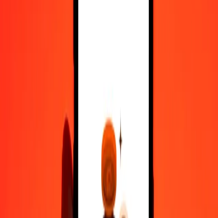
10.000
CAD
10.540.116,33718
RWF
Μετατρέψτε Δολάριο Καναδά σε Φράγκο Ρουάντας
CAD
RWF
1
CAD
1.054,01163
RWF
5
CAD
5.270,05817
RWF
25
CAD
26.350,29084
RWF
50
CAD
52.700,58169
RWF
100
CAD
105.401,16337
RWF
500
CAD
527.005,81686
RWF
1.000
CAD
1.054.011,63372
RWF
10.000
CAD
10.540.116,33718
RWF
Μετατρέψτε Φράγκο Ρουάντας σε Δολάριο Καναδά
RWF
CAD
1
RWF
0,00095
CAD
5
RWF
0,00474
CAD
25
RWF
0,02372
CAD
50
RWF
0,04744
CAD
100
RWF
0,09488
CAD