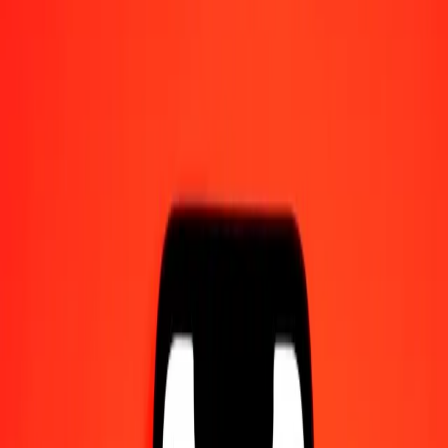
Γίνετε πράκτορας
Γίνετε ψηφιακός συνεργάτης
Κατεβάστε την εφαρμογή
Κατεβάστε την εφαρμογή
1,00 Δολάριο Καναδά σε Φράγκο Ρουάντας σήμερα
Μετατρέψτε CAD σε RWF με την τρέχουσα συναλλαγματική
ισοτιμία
Ποσό
CAD
Μετατροπή σε
RWF
1,00 CAD = 1.054,01163372 RWF