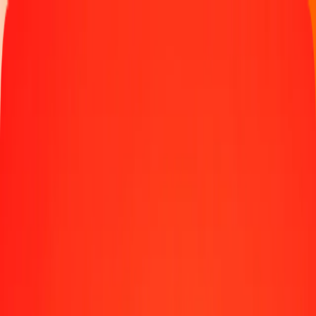
Παρακολουθήστε μια μεταφορά
Γίνετε πράκτορας
Τοποθεσίες
Πόροι
Γρήγορες και ασφαλείς μεταφορές χρημάτων
Εργαλεία
Κέντρο βοήθειας
Blog
Εταιρεία
Σχετικά με εμάς
Θέσεις εργασίας
Χορηγίες
Ηγεσία
Συνεργασίες