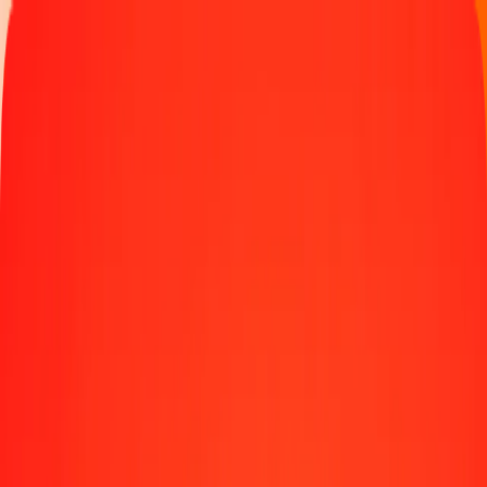
Παρακολουθήστε μια μεταφορά
Γίνετε πράκτορας
Τοποθεσίες
Πόροι
Γρήγορες και ασφαλείς μεταφορές χρημάτων
Εργαλεία
Κέντρο βοήθειας
Blog
Εταιρεία
Σχετικά με εμάς
Θέσεις εργασίας
Χορηγίες
Ηγεσία
Συνεργασίες