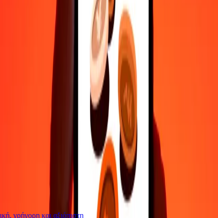
Επικοινώνησε με την ομάδα υποστήριξης μας 24/7 για βοήθεια
όταν τη χρειάζεσαι.
4,8 ★ στο Play Store
Κάνε τα πάντα με την εφαρμογή Ria
Στείλε χρήματα σε 200+ χώρες, παρακολούθησε τις μεταφορές
σου, αποθήκευσε παραλήπτες, βρες κοντινές τοποθεσίες και πολλά
άλλα. Κατέβασε την εφαρμογή για να ξεκινήσεις.
Κατέβασε την εφαρμογή
4,8 ★ στο Play Store
Αξιόπιστη Εδώ και 38+ χρόνια ΠΑΓΚΟΣΜΊΩΣ
Τι λένε οι πελάτες της Ria
ή, γρήγορη και αξιόπιστη