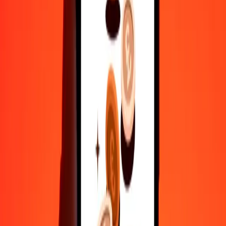
500
GMD
9,41984
CAD
1.000
GMD
18,83969
CAD
10.000
GMD
188,39686
CAD
Γιατί να επιλέξεις τη Ria Money Transfer για διεθνείς μεταφορές
χρημάτων
35+ χρόνια αξιόπιστης εμπειρίας
Γρήγορη και βολική παράδοση
Στείλε χρήματα σε λίγα πατήματα σε 190+ χώρες με τη Ria.
Ασφαλείς μεταφορές παγκοσμίως
Χαλάρωσε γνωρίζοντας ότι έχουμε στείλει πάνω από ένα
δισεκατομμύριο ασφαλείς μεταφορές.
Βοήθεια από πραγματικούς ανθρώπους