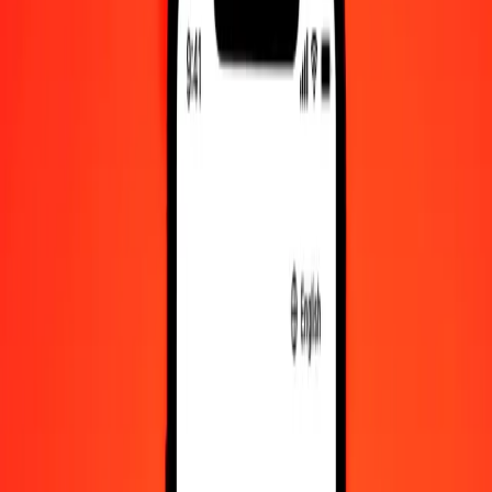
Δολάριο Καναδά σε Νταλάσι Γκάμπιας — Τελευταία ενημέρωση 9
Αυγ 2026, 12:00 π.μ. UTC
Στείλτε χρήματα
Χρησιμοποιούμε τη μέση ισοτιμία αγοράς μόνο για αναφορά.
Συνδεθείτε για να δείτε τις πραγματικές ισοτιμίες αποστολής.
Συναλλαγματικές ισοτιμίες CAD σε GMD
σήμερα
Μετατρέψτε Δολάριο Καναδά σε Νταλάσι Γκάμπιας
Μετατρέψτε Νταλάσι Γκάμπιας σε Δολάριο Καναδά
CAD
GMD
1
CAD
53,07944
GMD
5
CAD
265,39720
GMD
25
CAD
1.326,98602
GMD
50
CAD
2.653,97203
GMD
100
CAD
5.307,94407
GMD
500
CAD
26.539,72034
GMD
1.000
CAD
53.079,44068
GMD