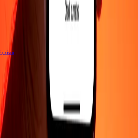
γές είναι
ΕΤΑΙΡΕΙΑ
Σχετικά με εμάς
Blog
Θέσεις εργασίας
Ασφάλεια
Εταιρικά
Γίνε
πράκτορας
ΥΠΟΣΤΗΡΙΞΗ
Πολιτική απορρήτου
Ειδοποίηση για cookies
Όροι και
προϋποθέσεις
Ενημέρωση για απάτες
Κέντρο βοήθειας
Δήλωση
προσβασιμότητας
Δικαιώματα καταναλωτή