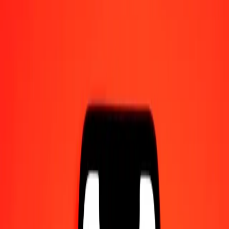
Γίνετε πράκτορας
Γίνετε ψηφιακός συνεργάτης
Κατεβάστε την εφαρμογή
Κατεβάστε την εφαρμογή
1,00 Δολάριο Καναδά σε Νταλάσι Γκάμπιας σήμερα
Μετατρέψτε CAD σε GMD με την τρέχουσα συναλλαγματική
ισοτιμία
Ποσό
CAD
Μετατροπή σε
GMD
1,00 CAD = 53,07944068 GMD