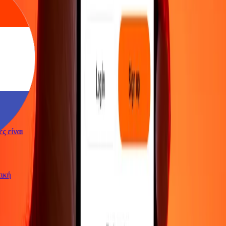
γές είναι
ωτική