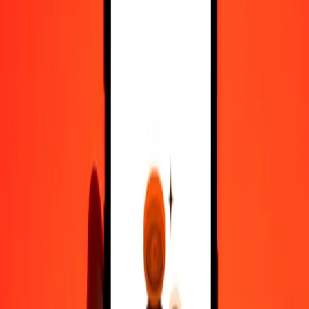
10.000
CAD
530.794,40683
GMD
Μετατρέψτε Δολάριο Καναδά σε Νταλάσι Γκάμπιας
CAD
GMD
1
CAD
53,07944
GMD
5
CAD
265,39720
GMD
25
CAD
1.326,98602
GMD
50
CAD
2.653,97203
GMD
100
CAD
5.307,94407
GMD
500
CAD
26.539,72034
GMD
1.000
CAD
53.079,44068
GMD
10.000
CAD
530.794,40683
GMD
Μετατρέψτε Νταλάσι Γκάμπιας σε Δολάριο Καναδά
GMD
CAD
1
GMD
0,01884
CAD
5
GMD
0,09420
CAD
25
GMD
0,47099
CAD
50
GMD
0,94198
CAD
100
GMD
1,88397
CAD