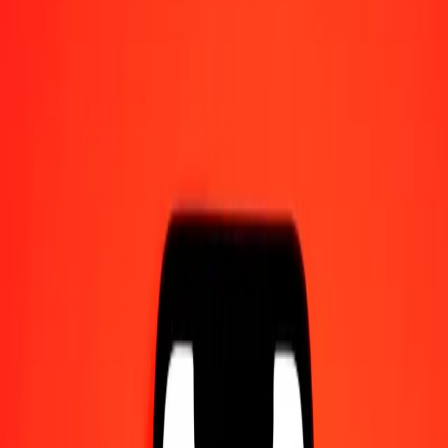
Γίνετε πράκτορας
Γίνετε ψηφιακός συνεργάτης
Κατεβάστε την εφαρμογή
Κατεβάστε την εφαρμογή
1,00 Νγκούλτρουμ Μπουτάν σε Σελίνι Τανζανίας
σήμερα
Μετατρέψτε BTN σε TZS με την τρέχουσα συναλλαγματική
ισοτιμία
Ποσό
BTN
Μετατροπή σε
TZS