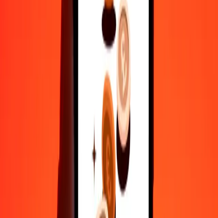
5
TZS
0,17993
BTN
25
TZS
0,89967
BTN
50
TZS
1,79934
BTN
100
TZS
3,59868
BTN
500
TZS
17,99342
BTN
1.000
TZS
35,98684
BTN
10.000
TZS
359,86843
BTN
Γιατί να επιλέξεις τη Ria Money Transfer για διεθνείς μεταφορές
χρημάτων
35+ χρόνια αξιόπιστης εμπειρίας
Γρήγορη και βολική παράδοση
Στείλε χρήματα σε λίγα πατήματα σε 190+ χώρες με τη Ria.
Ασφαλείς μεταφορές παγκοσμίως
Χαλάρωσε γνωρίζοντας ότι έχουμε στείλει πάνω από ένα
δισεκατομμύριο ασφαλείς μεταφορές.