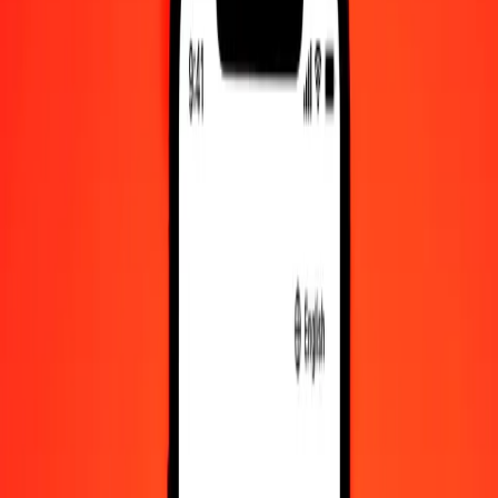
1,00 BTN = 27,78793359 TZS
Νγκούλτρουμ Μπουτάν σε Σελίνι Τανζανίας — Τελευταία
ενημέρωση 10 Αυγ 2026, 12:00 π.μ. UTC
Στείλτε χρήματα
Χρησιμοποιούμε τη μέση ισοτιμία αγοράς μόνο για αναφορά.
Συνδεθείτε για να δείτε τις πραγματικές ισοτιμίες αποστολής.
Συναλλαγματικές ισοτιμίες BTN σε TZS
σήμερα
Μετατρέψτε Νγκούλτρουμ Μπουτάν σε Σελίνι Τανζανίας
Μετατρέψτε Σελίνι Τανζανίας σε Νγκούλτρουμ Μπουτάν
BTN
TZS
1
BTN
27,78793
TZS
5
BTN
138,93967
TZS
25
BTN
694,69834
TZS
50
BTN
1.389,39668
TZS
100
BTN
2.778,79336
TZS