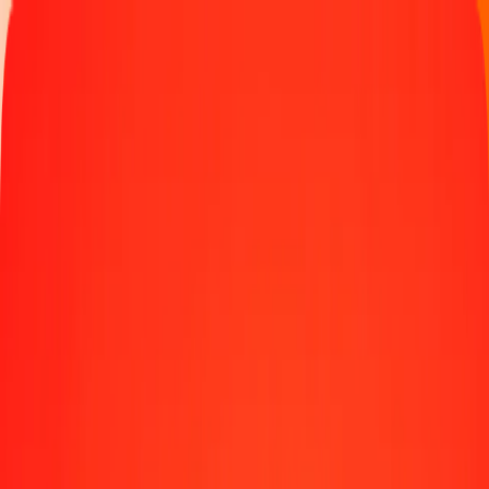
Παρακολουθήστε μια μεταφορά
Γίνετε πράκτορας
Τοποθεσίες
Πόροι
Γρήγορες και ασφαλείς μεταφορές χρημάτων
Εργαλεία
Κέντρο βοήθειας
Blog
Εταιρεία
Σχετικά με εμάς
Θέσεις εργασίας
Χορηγίες
Ηγεσία
Συνεργασίες