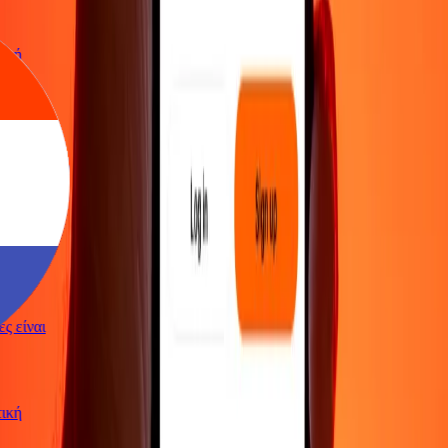
ωτική
γές είναι
ωτική