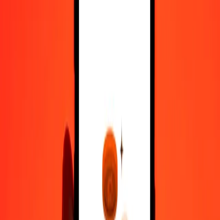
500
BTN
13.893,96680
TZS
1.000
BTN
27.787,93359
TZS
10.000
BTN
277.879,33595
TZS
Μετατρέψτε Νγκούλτρουμ Μπουτάν σε Σελίνι
Τανζανίας
BTN
TZS
1
BTN
27,78793
TZS
5
BTN
138,93967
TZS
25
BTN
694,69834
TZS
50
BTN
1.389,39668
TZS
100
BTN
2.778,79336
TZS
500
BTN
13.893,96680
TZS
1.000
BTN
27.787,93359
TZS
10.000
BTN
277.879,33595
TZS
Μετατρέψτε Σελίνι Τανζανίας σε Νγκούλτρουμ
Μπουτάν
TZS
BTN
1
TZS
0,03599
BTN