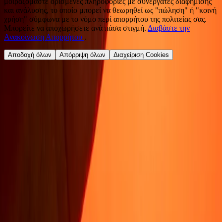
μοιραζόμαστε ορισμένες πληροφορίες με συνεργάτες διαφήμισης
και ανάλυσης, το οποίο μπορεί να θεωρηθεί ως "πώληση" ή "κοινή
χρήση" σύμφωνα με το νόμο περί απορρήτου της πολιτείας σας.
Μπορείτε να αποχωρήσετε ανά πάσα στιγμή.
Διαβάστε την
Ανακοίνωση Απορρήτου
.
Αποδοχή όλων
Απόρριψη όλων
Διαχείριση Cookies