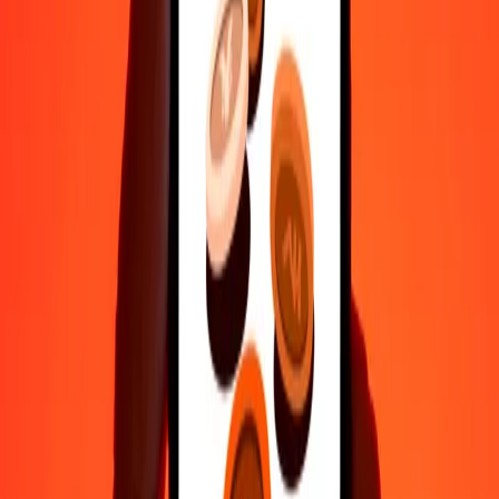
Βοήθεια από πραγματικούς ανθρώπους
Επικοινώνησε με την ομάδα υποστήριξης μας 24/7 για βοήθεια
όταν τη χρειάζεσαι.
4,8 ★ στο Play Store
Κάνε τα πάντα με την εφαρμογή Ria
Στείλε χρήματα σε 200+ χώρες, παρακολούθησε τις μεταφορές
σου, αποθήκευσε παραλήπτες, βρες κοντινές τοποθεσίες και πολλά
άλλα. Κατέβασε την εφαρμογή για να ξεκινήσεις.
Κατέβασε την εφαρμογή
4,8 ★ στο Play Store
Αξιόπιστη Εδώ και 38+ χρόνια ΠΑΓΚΟΣΜΊΩΣ
Τι λένε οι πελάτες της Ria