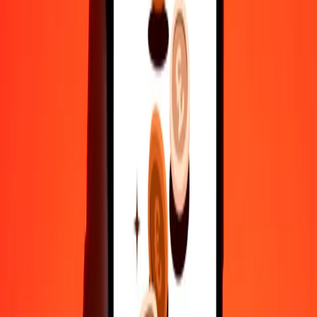
5
LYD
74,76050
BTN
25
LYD
373,80250
BTN
50
LYD
747,60501
BTN
100
LYD
1.495,21002
BTN
500
LYD
7.476,05010
BTN
1.000
LYD
14.952,10019
BTN
10.000
LYD
149.521,00192
BTN
Γιατί να επιλέξεις τη Ria Money Transfer για διεθνείς μεταφορές
χρημάτων
35+ χρόνια αξιόπιστης εμπειρίας
Γρήγορη και βολική παράδοση
Στείλε χρήματα σε λίγα πατήματα σε 190+ χώρες με τη Ria.
Ασφαλείς μεταφορές παγκοσμίως
Χαλάρωσε γνωρίζοντας ότι έχουμε στείλει πάνω από ένα
δισεκατομμύριο ασφαλείς μεταφορές.