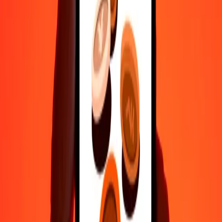
Βοήθεια από πραγματικούς ανθρώπους
Επικοινώνησε με την ομάδα υποστήριξης μας 24/7 για βοήθεια
όταν τη χρειάζεσαι.
4,8 ★ στο Play Store
Κάνε τα πάντα με την εφαρμογή Ria
Στείλε χρήματα σε 200+ χώρες, παρακολούθησε τις μεταφορές
σου, αποθήκευσε παραλήπτες, βρες κοντινές τοποθεσίες και πολλά
άλλα. Κατέβασε την εφαρμογή για να ξεκινήσεις.
Κατέβασε την εφαρμογή
4,8 ★ στο Play Store
Αξιόπιστη Εδώ και 38+ χρόνια ΠΑΓΚΟΣΜΊΩΣ
Τι λένε οι πελάτες της Ria