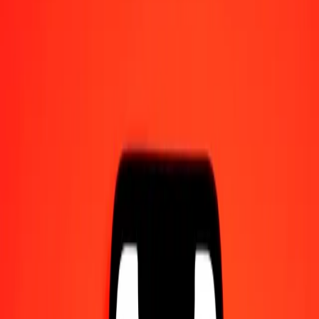
Γίνετε πράκτορας
Γίνετε ψηφιακός συνεργάτης
Κατεβάστε την εφαρμογή
Κατεβάστε την εφαρμογή
1,00 Νγκούλτρουμ Μπουτάν σε Δηνάριο Λιβύης
σήμερα
Μετατρέψτε BTN σε LYD με την τρέχουσα συναλλαγματική
ισοτιμία
Ποσό
BTN
Μετατροπή σε
LYD