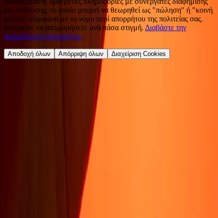
μοιραζόμαστε ορισμένες πληροφορίες με συνεργάτες διαφήμισης
και ανάλυσης, το οποίο μπορεί να θεωρηθεί ως "πώληση" ή "κοινή
χρήση" σύμφωνα με το νόμο περί απορρήτου της πολιτείας σας.
Μπορείτε να αποχωρήσετε ανά πάσα στιγμή.
Διαβάστε την
Ανακοίνωση Απορρήτου
.
Αποδοχή όλων
Απόρριψη όλων
Διαχείριση Cookies