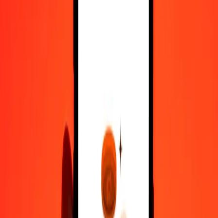
500
BTN
33,44012
LYD
1.000
BTN
66,88024
LYD
10.000
BTN
668,80237
LYD
Μετατρέψτε Νγκούλτρουμ Μπουτάν σε Δηνάριο
Λιβύης
BTN
LYD
1
BTN
0,06688
LYD
5
BTN
0,33440
LYD
25
BTN
1,67201
LYD
50
BTN
3,34401
LYD
100
BTN
6,68802
LYD
500
BTN
33,44012
LYD
1.000
BTN
66,88024
LYD
10.000
BTN
668,80237
LYD
Μετατρέψτε Δηνάριο Λιβύης σε Νγκούλτρουμ
Μπουτάν
LYD
BTN
1
LYD
14,95210
BTN