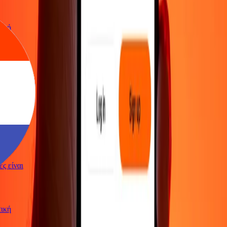
ωτική
γές είναι
ωτική