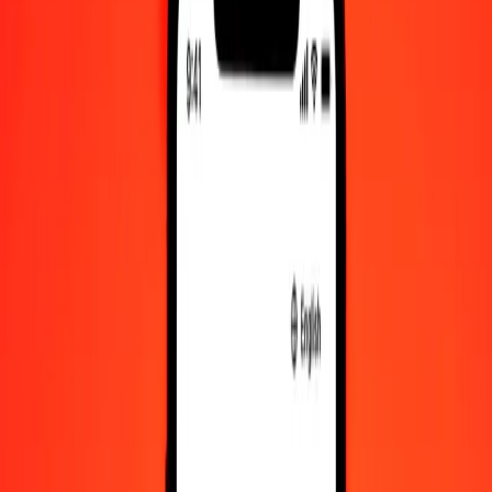
1,00 BTN = 0,06688024 LYD
Νγκούλτρουμ Μπουτάν σε Δηνάριο Λιβύης — Τελευταία
ενημέρωση 6 Αυγ 2026, 12:00 π.μ. UTC
Στείλτε χρήματα
Χρησιμοποιούμε τη μέση ισοτιμία αγοράς μόνο για αναφορά.
Συνδεθείτε για να δείτε τις πραγματικές ισοτιμίες αποστολής.
Συναλλαγματικές ισοτιμίες BTN σε LYD
σήμερα
Μετατρέψτε Νγκούλτρουμ Μπουτάν σε Δηνάριο Λιβύης
Μετατρέψτε Δηνάριο Λιβύης σε Νγκούλτρουμ Μπουτάν
BTN
LYD
1
BTN
0,06688
LYD
5
BTN
0,33440
LYD
25
BTN
1,67201
LYD
50
BTN
3,34401
LYD
100
BTN
6,68802
LYD