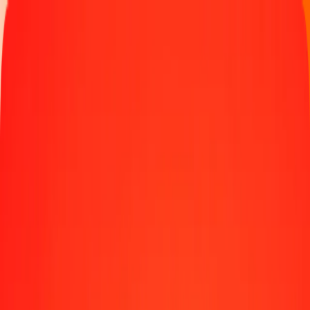
Παρακολουθήστε μια μεταφορά
Γίνετε πράκτορας
Τοποθεσίες
Πόροι
Γρήγορες και ασφαλείς μεταφορές χρημάτων
Εργαλεία
Κέντρο βοήθειας
Blog
Εταιρεία
Σχετικά με εμάς
Θέσεις εργασίας
Χορηγίες
Ηγεσία
Συνεργασίες