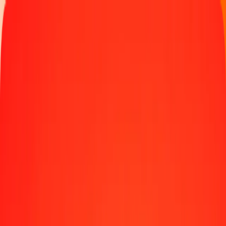
Παρακολουθήστε μια μεταφορά
Γίνετε πράκτορας
Τοποθεσίες
Πόροι
Γρήγορες και ασφαλείς μεταφορές χρημάτων
Εργαλεία
Κέντρο βοήθειας
Blog
Εταιρεία
Σχετικά με εμάς
Θέσεις εργασίας
Χορηγίες
Ηγεσία
Συνεργασίες