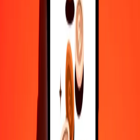
500
BZD
1.270,86952
BRL
1.000
BZD
2.541,73903
BRL
10.000
BZD
25.417,39033
BRL
Γιατί να επιλέξεις τη Ria Money Transfer για διεθνείς μεταφορές
χρημάτων
35+ χρόνια αξιόπιστης εμπειρίας
Γρήγορη και βολική παράδοση
Στείλε χρήματα σε λίγα πατήματα σε 190+ χώρες με τη Ria.
Ασφαλείς μεταφορές παγκοσμίως
Χαλάρωσε γνωρίζοντας ότι έχουμε στείλει πάνω από ένα
δισεκατομμύριο ασφαλείς μεταφορές.
Βοήθεια από πραγματικούς ανθρώπους