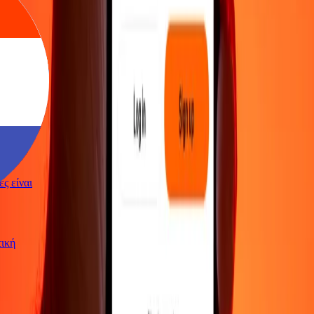
γές είναι
ωτική