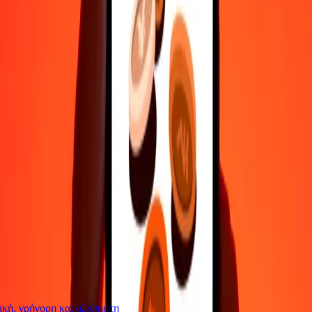
Επικοινώνησε με την ομάδα υποστήριξης μας 24/7 για βοήθεια
όταν τη χρειάζεσαι.
4,8 ★ στο Play Store
Κάνε τα πάντα με την εφαρμογή Ria
Στείλε χρήματα σε 200+ χώρες, παρακολούθησε τις μεταφορές
σου, αποθήκευσε παραλήπτες, βρες κοντινές τοποθεσίες και πολλά
άλλα. Κατέβασε την εφαρμογή για να ξεκινήσεις.
Κατέβασε την εφαρμογή
4,8 ★ στο Play Store
Αξιόπιστη Εδώ και 38+ χρόνια ΠΑΓΚΟΣΜΊΩΣ
Τι λένε οι πελάτες της Ria
ή, γρήγορη και αξιόπιστη