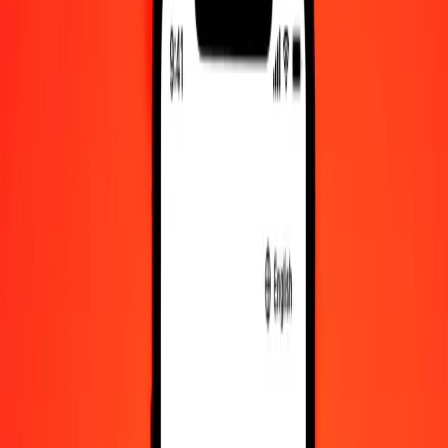
Ρεάλ Βραζιλίας σε Δολάριο Μπελίζ — Τελευταία ενημέρωση 7
Αυγ 2026, 12:00 π.μ. UTC
Στείλτε χρήματα
Χρησιμοποιούμε τη μέση ισοτιμία αγοράς μόνο για αναφορά.
Συνδεθείτε για να δείτε τις πραγματικές ισοτιμίες αποστολής.
Συναλλαγματικές ισοτιμίες BRL σε BZD
σήμερα
Μετατρέψτε Ρεάλ Βραζιλίας σε Δολάριο Μπελίζ
Μετατρέψτε Δολάριο Μπελίζ σε Ρεάλ Βραζιλίας
BRL
BZD
1
BRL
0,39343
BZD
5
BRL
1,96716
BZD
25
BRL
9,83579
BZD
50
BRL
19,67157
BZD
100
BRL
39,34314
BZD
500
BRL
196,71571
BZD
1.000
BRL
393,43142
BZD