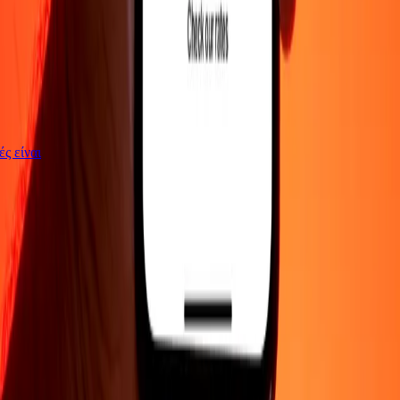
γές είναι
ΕΤΑΙΡΕΙΑ
Σχετικά με εμάς
Blog
Θέσεις εργασίας
Ασφάλεια
Εταιρικά
Γίνε
πράκτορας
ΥΠΟΣΤΗΡΙΞΗ
Πολιτική απορρήτου
Ειδοποίηση για cookies
Όροι και
προϋποθέσεις
Ενημέρωση για απάτες
Κέντρο βοήθειας
Δήλωση
προσβασιμότητας
Δικαιώματα καταναλωτή