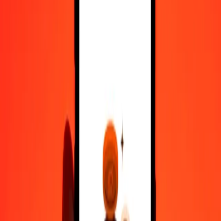
10.000
BRL
3.934,31421
BZD
Μετατρέψτε Ρεάλ Βραζιλίας σε Δολάριο Μπελίζ
BRL
BZD
1
BRL
0,39343
BZD
5
BRL
1,96716
BZD
25
BRL
9,83579
BZD
50
BRL
19,67157
BZD
100
BRL
39,34314
BZD
500
BRL
196,71571
BZD
1.000
BRL
393,43142
BZD
10.000
BRL
3.934,31421
BZD
Μετατρέψτε Δολάριο Μπελίζ σε Ρεάλ Βραζιλίας
BZD
BRL
1
BZD
2,54174
BRL
5
BZD
12,70870
BRL
25
BZD
63,54348
BRL
50
BZD
127,08695
BRL
100
BZD
254,17390
BRL