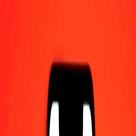
Γίνετε πράκτορας
Γίνετε ψηφιακός συνεργάτης
Κατεβάστε την εφαρμογή
Κατεβάστε την εφαρμογή
1,00 Ρεάλ Βραζιλίας σε Δολάριο Μπελίζ σήμερα
Μετατρέψτε BRL σε BZD με την τρέχουσα συναλλαγματική
ισοτιμία
Ποσό
BRL
Μετατροπή σε
BZD
1,00 BRL = 0,39343142 BZD