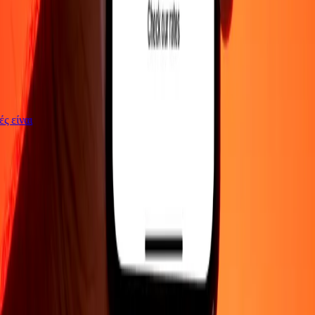
γές είναι
ΕΤΑΙΡΕΙΑ
Σχετικά με εμάς
Blog
Θέσεις εργασίας
Ασφάλεια
Εταιρικά
Γίνε
πράκτορας
ΥΠΟΣΤΗΡΙΞΗ
Πολιτική απορρήτου
Ειδοποίηση για cookies
Όροι και
προϋποθέσεις
Ενημέρωση για απάτες
Κέντρο βοήθειας
Δήλωση
προσβασιμότητας
Δικαιώματα καταναλωτή