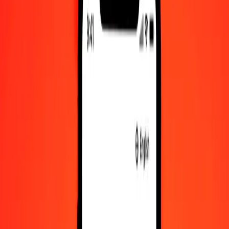
Δολάριο Μπρουνέι σε Κορόνα Δανίας — Τελευταία ενημέρωση 7
Αυγ 2026, 12:00 π.μ. UTC
Στείλτε χρήματα
Χρησιμοποιούμε τη μέση ισοτιμία αγοράς μόνο για αναφορά.
Συνδεθείτε για να δείτε τις πραγματικές ισοτιμίες αποστολής.
Συναλλαγματικές ισοτιμίες BND σε DKK
σήμερα
Μετατρέψτε Δολάριο Μπρουνέι σε Κορόνα Δανίας
Μετατρέψτε Κορόνα Δανίας σε Δολάριο Μπρουνέι
BND
DKK
1
BND
5,05411
DKK
5
BND
25,27056
DKK
25
BND
126,35282
DKK
50
BND
252,70564
DKK
100
BND
505,41127
DKK
500
BND
2.527,05636
DKK
1.000
BND
5.054,11271
DKK