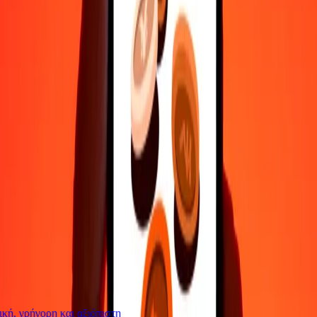
Επικοινώνησε με την ομάδα υποστήριξης μας 24/7 για βοήθεια
όταν τη χρειάζεσαι.
4,8 ★ στο Play Store
Κάνε τα πάντα με την εφαρμογή Ria
Στείλε χρήματα σε 200+ χώρες, παρακολούθησε τις μεταφορές
σου, αποθήκευσε παραλήπτες, βρες κοντινές τοποθεσίες και πολλά
άλλα. Κατέβασε την εφαρμογή για να ξεκινήσεις.
Κατέβασε την εφαρμογή
4,8 ★ στο Play Store
Αξιόπιστη Εδώ και 38+ χρόνια ΠΑΓΚΟΣΜΊΩΣ
Τι λένε οι πελάτες της Ria
ή, γρήγορη και αξιόπιστη