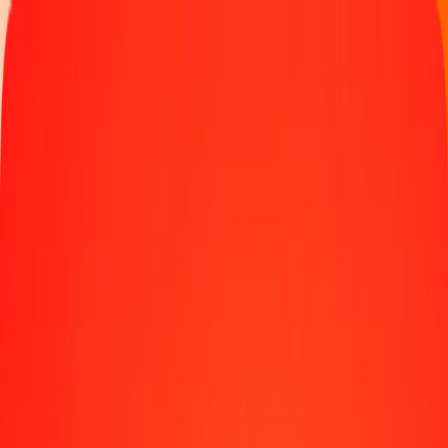
Παρακολουθήστε μια μεταφορά
Γίνετε πράκτορας
Τοποθεσίες
Πόροι
Γρήγορες και ασφαλείς μεταφορές χρημάτων
Εργαλεία
Κέντρο βοήθειας
Blog
Εταιρεία
Σχετικά με εμάς
Θέσεις εργασίας
Χορηγίες
Ηγεσία
Συνεργασίες