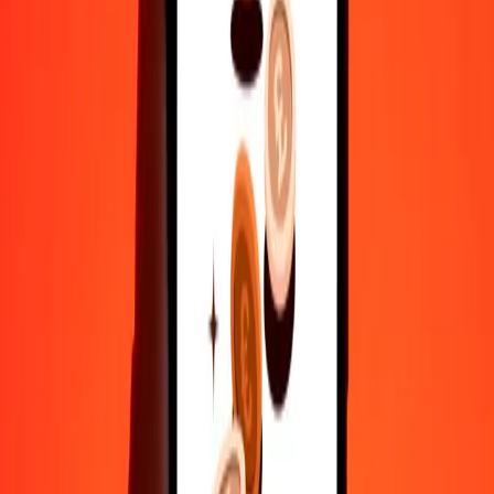
500
DKK
98,92933
BND
1.000
DKK
197,85867
BND
10.000
DKK
1.978,58666
BND
Γιατί να επιλέξεις τη Ria Money Transfer για διεθνείς μεταφορές
χρημάτων
35+ χρόνια αξιόπιστης εμπειρίας
Γρήγορη και βολική παράδοση
Στείλε χρήματα σε λίγα πατήματα σε 190+ χώρες με τη Ria.
Ασφαλείς μεταφορές παγκοσμίως
Χαλάρωσε γνωρίζοντας ότι έχουμε στείλει πάνω από ένα
δισεκατομμύριο ασφαλείς μεταφορές.
Βοήθεια από πραγματικούς ανθρώπους