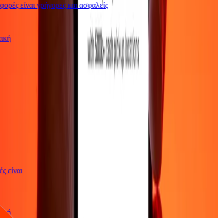
ρές είναι γρήγορες και ασφαλείς
ωτική
γές είναι
ωτική