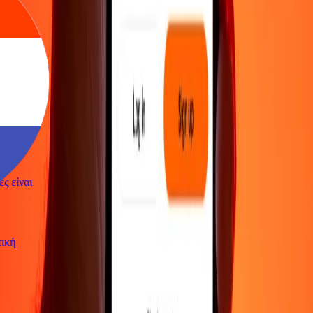
γές είναι
ωτική