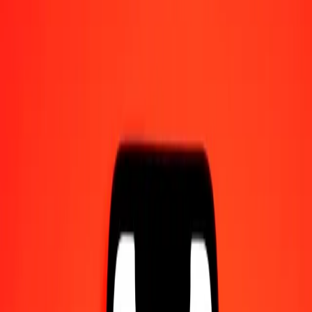
Γίνετε πράκτορας
Γίνετε ψηφιακός συνεργάτης
Κατεβάστε την εφαρμογή
Κατεβάστε την εφαρμογή
1,00 Δολάριο Μπρουνέι σε Κορόνα Δανίας σήμερα
Μετατρέψτε BND σε DKK με την τρέχουσα συναλλαγματική
ισοτιμία
Ποσό
BND
Μετατροπή σε
DKK
1,00 BND = 5,05411271 DKK