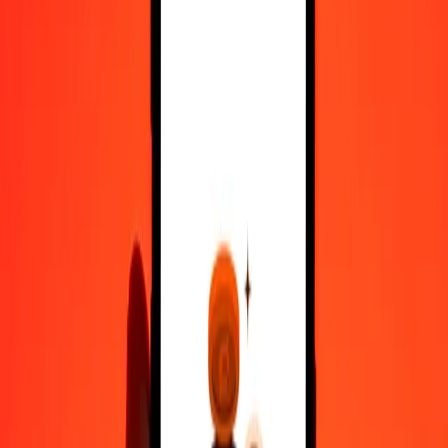
10.000
BND
50.541,12710
DKK
Μετατρέψτε Δολάριο Μπρουνέι σε Κορόνα Δανίας
BND
DKK
1
BND
5,05411
DKK
5
BND
25,27056
DKK
25
BND
126,35282
DKK
50
BND
252,70564
DKK
100
BND
505,41127
DKK
500
BND
2.527,05636
DKK
1.000
BND
5.054,11271
DKK
10.000
BND
50.541,12710
DKK
Μετατρέψτε Κορόνα Δανίας σε Δολάριο Μπρουνέι
DKK
BND
1
DKK
0,19786
BND
5
DKK
0,98929
BND
25
DKK
4,94647
BND
50
DKK
9,89293
BND
100
DKK
19,78587
BND