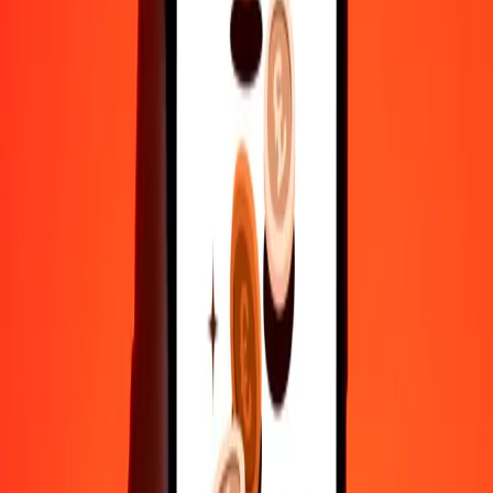
500
LSL
91.460,18341
BIF
1.000
LSL
182.920,36683
BIF
10.000
LSL
1.829.203,66826
BIF
Γιατί να επιλέξεις τη Ria Money Transfer για διεθνείς μεταφορές
χρημάτων
35+ χρόνια αξιόπιστης εμπειρίας
Γρήγορη και βολική παράδοση
Στείλε χρήματα σε λίγα πατήματα σε 190+ χώρες με τη Ria.
Ασφαλείς μεταφορές παγκοσμίως
Χαλάρωσε γνωρίζοντας ότι έχουμε στείλει πάνω από ένα
δισεκατομμύριο ασφαλείς μεταφορές.
Βοήθεια από πραγματικούς ανθρώπους