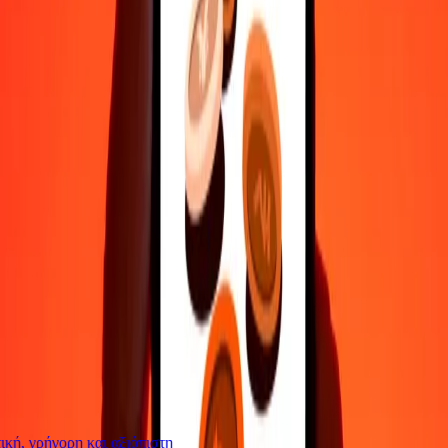
Επικοινώνησε με την ομάδα υποστήριξης μας 24/7 για βοήθεια
όταν τη χρειάζεσαι.
4,8 ★ στο Play Store
Κάνε τα πάντα με την εφαρμογή Ria
Στείλε χρήματα σε 200+ χώρες, παρακολούθησε τις μεταφορές
σου, αποθήκευσε παραλήπτες, βρες κοντινές τοποθεσίες και πολλά
άλλα. Κατέβασε την εφαρμογή για να ξεκινήσεις.
Κατέβασε την εφαρμογή
4,8 ★ στο Play Store
Αξιόπιστη Εδώ και 38+ χρόνια ΠΑΓΚΟΣΜΊΩΣ
Τι λένε οι πελάτες της Ria
κή, γρήγορη και αξιόπιστη