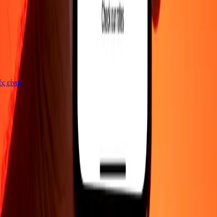
γές είναι
ΕΤΑΙΡΕΙΑ
Σχετικά με εμάς
Blog
Θέσεις εργασίας
Ασφάλεια
Εταιρικά
Γίνε
πράκτορας
ΥΠΟΣΤΗΡΙΞΗ
Πολιτική απορρήτου
Ειδοποίηση για cookies
Όροι και
προϋποθέσεις
Ενημέρωση για απάτες
Κέντρο βοήθειας
Δήλωση
προσβασιμότητας
Δικαιώματα καταναλωτή