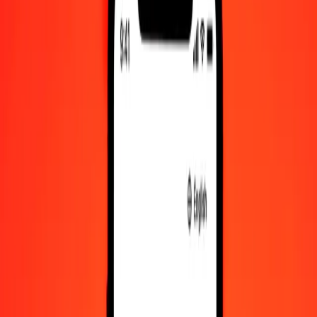
Φράγκο Μπουρούντι σε Λότι Λεσότο — Τελευταία ενημέρωση 7
Αυγ 2026, 12:00 π.μ. UTC
Στείλτε χρήματα
Χρησιμοποιούμε τη μέση ισοτιμία αγοράς μόνο για αναφορά.
Συνδεθείτε για να δείτε τις πραγματικές ισοτιμίες αποστολής.
Συναλλαγματικές ισοτιμίες BIF σε LSL
σήμερα
Μετατρέψτε Φράγκο Μπουρούντι σε Λότι Λεσότο
Μετατρέψτε Λότι Λεσότο σε Φράγκο Μπουρούντι
BIF
LSL
1
BIF
0,00547
LSL
5
BIF
0,02733
LSL
25
BIF
0,13667
LSL
50
BIF
0,27334
LSL
100
BIF
0,54669
LSL
500
BIF
2,73343
LSL
1.000
BIF
5,46686
LSL