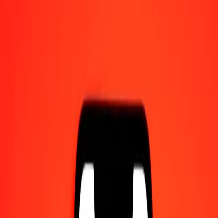
Γίνετε πράκτορας
Γίνετε ψηφιακός συνεργάτης
Κατεβάστε την εφαρμογή
Κατεβάστε την εφαρμογή
1,00 Φράγκο Μπουρούντι σε Λότι Λεσότο σήμερα
Μετατρέψτε BIF σε LSL με την τρέχουσα συναλλαγματική
ισοτιμία
Ποσό
BIF
Μετατροπή σε
LSL
1,00 BIF = 0,00546686 LSL