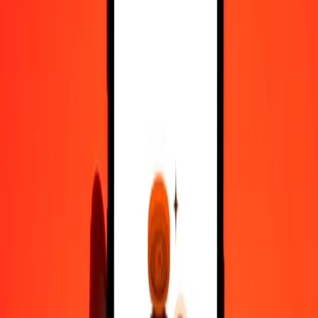
10.000
BIF
54,66860
LSL
Μετατρέψτε Φράγκο Μπουρούντι σε Λότι Λεσότο
BIF
LSL
1
BIF
0,00547
LSL
5
BIF
0,02733
LSL
25
BIF
0,13667
LSL
50
BIF
0,27334
LSL
100
BIF
0,54669
LSL
500
BIF
2,73343
LSL
1.000
BIF
5,46686
LSL
10.000
BIF
54,66860
LSL
Μετατρέψτε Λότι Λεσότο σε Φράγκο Μπουρούντι
LSL
BIF
1
LSL
182,92037
BIF
5
LSL
914,60183
BIF
25
LSL
4.573,00917
BIF
50
LSL
9.146,01834
BIF
100
LSL
18.292,03668
BIF