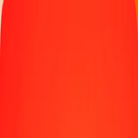
Παρακολουθήστε μια μεταφορά
Γίνετε πράκτορας
Τοποθεσίες
Πόροι
Γρήγορες και ασφαλείς μεταφορές χρημάτων
Εργαλεία
Κέντρο βοήθειας
Blog
Εταιρεία
Σχετικά με εμάς
Θέσεις εργασίας
Χορηγίες
Ηγεσία
Συνεργασίες