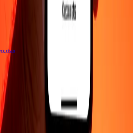
αγές είναι
ΕΤΑΙΡΕΙΑ
Σχετικά με εμάς
Blog
Θέσεις εργασίας
Ασφάλεια
Εταιρικά
Γίνε
πράκτορας
ΥΠΟΣΤΗΡΙΞΗ
Πολιτική απορρήτου
Ειδοποίηση για cookies
Όροι και
προϋποθέσεις
Ενημέρωση για απάτες
Κέντρο βοήθειας
Δήλωση
προσβασιμότητας
Δικαιώματα καταναλωτή