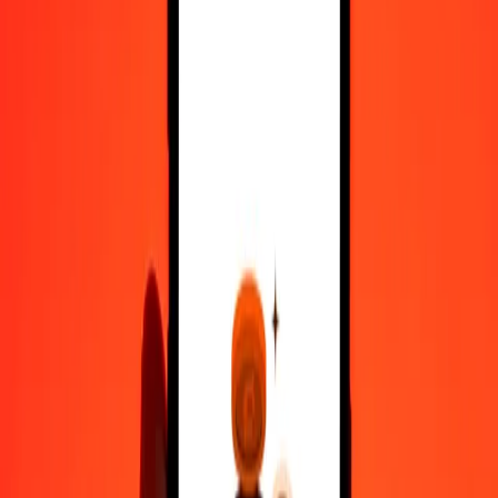
10.000
AZN
94.951,81224
LSL
Μετατρέψτε Μανάτ Αζερμπαϊτζάν σε Λότι Λεσότο
AZN
LSL
1
AZN
9,49518
LSL
5
AZN
47,47591
LSL
25
AZN
237,37953
LSL
50
AZN
474,75906
LSL
100
AZN
949,51812
LSL
500
AZN
4.747,59061
LSL
1.000
AZN
9.495,18122
LSL
10.000
AZN
94.951,81224
LSL
Μετατρέψτε Λότι Λεσότο σε Μανάτ Αζερμπαϊτζάν
LSL
AZN
1
LSL
0,10532
AZN
5
LSL
0,52658
AZN
25
LSL
2,63291
AZN
50
LSL
5,26583
AZN
100
LSL
10,53166
AZN