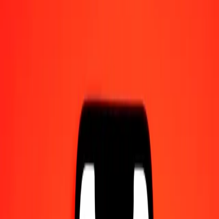
Γίνετε πράκτορας
Γίνετε ψηφιακός συνεργάτης
Κατεβάστε την εφαρμογή
Κατεβάστε την εφαρμογή
1,00 Μανάτ Αζερμπαϊτζάν σε Λότι Λεσότο σήμερα
Μετατρέψτε AZN σε LSL με την τρέχουσα συναλλαγματική
ισοτιμία
Ποσό
AZN
Μετατροπή σε
LSL
1,00 AZN = 9,49518122 LSL