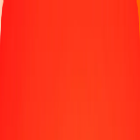
Παρακολουθήστε μια μεταφορά
Γίνετε πράκτορας
Τοποθεσίες
Πόροι
Γρήγορες και ασφαλείς μεταφορές χρημάτων
Εργαλεία
Κέντρο βοήθειας
Blog
Εταιρεία
Σχετικά με εμάς
Θέσεις εργασίας
Χορηγίες
Ηγεσία
Συνεργασίες