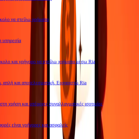
λο να στείλω χρήματα
υπηρεσία
λο και γρήγορο να στείλω χρήματα μέσω Ria
απλή και αποτελεσματική. Ευχαριστώ Ria
η χρήση και υπέροχες συναλλαγματικές ισοτιμίες
ρές είναι γρήγορες και ασφαλείς