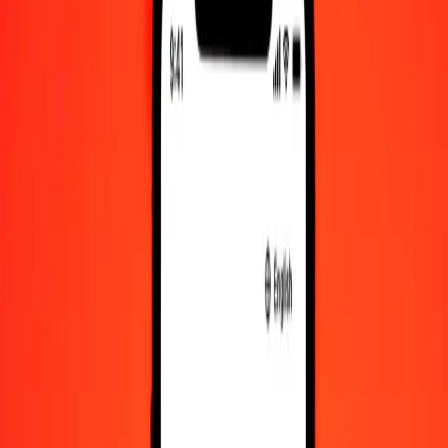
Μανάτ Αζερμπαϊτζάν σε Λότι Λεσότο — Τελευταία ενημέρωση 8
Αυγ 2026, 12:00 π.μ. UTC
Στείλτε χρήματα
Χρησιμοποιούμε τη μέση ισοτιμία αγοράς μόνο για αναφορά.
Συνδεθείτε για να δείτε τις πραγματικές ισοτιμίες αποστολής.
Συναλλαγματικές ισοτιμίες AZN σε LSL
σήμερα
Μετατρέψτε Μανάτ Αζερμπαϊτζάν σε Λότι Λεσότο
Μετατρέψτε Λότι Λεσότο σε Μανάτ Αζερμπαϊτζάν
AZN
LSL
1
AZN
9,49518
LSL
5
AZN
47,47591
LSL
25
AZN
237,37953
LSL
50
AZN
474,75906
LSL
100
AZN
949,51812
LSL
500
AZN
4.747,59061
LSL
1.000
AZN
9.495,18122
LSL