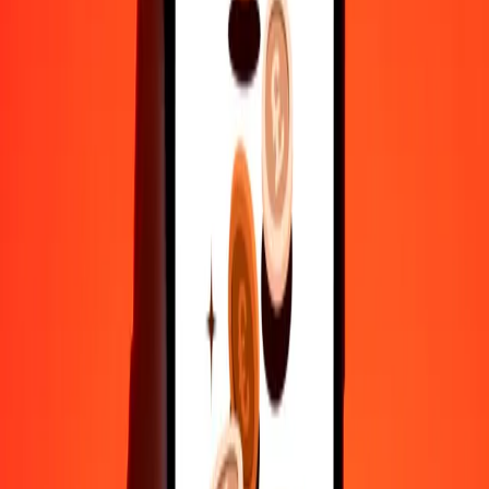
500
LSL
52,65829
AZN
1.000
LSL
105,31658
AZN
10.000
LSL
1.053,16579
AZN
Γιατί να επιλέξεις τη Ria Money Transfer για διεθνείς μεταφορές
χρημάτων
35+ χρόνια αξιόπιστης εμπειρίας
Γρήγορη και βολική παράδοση
Στείλε χρήματα σε λίγα πατήματα σε 190+ χώρες με τη Ria.
Ασφαλείς μεταφορές παγκοσμίως
Χαλάρωσε γνωρίζοντας ότι έχουμε στείλει πάνω από ένα
δισεκατομμύριο ασφαλείς μεταφορές.
Βοήθεια από πραγματικούς ανθρώπους