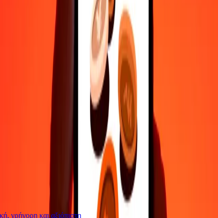
Επικοινώνησε με την ομάδα υποστήριξης μας 24/7 για βοήθεια
όταν τη χρειάζεσαι.
4,8 ★ στο Play Store
Κάνε τα πάντα με την εφαρμογή Ria
Στείλε χρήματα σε 200+ χώρες, παρακολούθησε τις μεταφορές
σου, αποθήκευσε παραλήπτες, βρες κοντινές τοποθεσίες και πολλά
άλλα. Κατέβασε την εφαρμογή για να ξεκινήσεις.
Κατέβασε την εφαρμογή
4,8 ★ στο Play Store
Αξιόπιστη Εδώ και 38+ χρόνια ΠΑΓΚΟΣΜΊΩΣ
Τι λένε οι πελάτες της Ria
ή, γρήγορη και αξιόπιστη