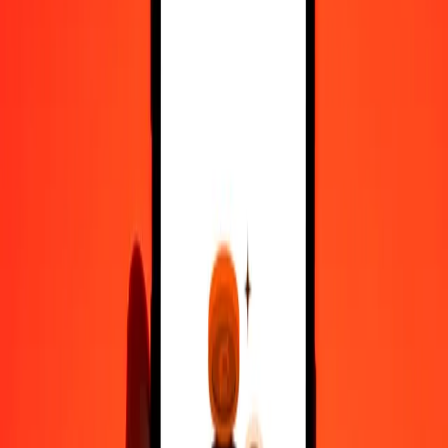
10.000
ARS
220,57762
THB
Μετατρέψτε Πέσο Αργεντινής σε Μπατ Ταϊλάνδης
ARS
THB
1
ARS
0,02206
THB
5
ARS
0,11029
THB
25
ARS
0,55144
THB
50
ARS
1,10289
THB
100
ARS
2,20578
THB
500
ARS
11,02888
THB
1.000
ARS
22,05776
THB
10.000
ARS
220,57762
THB
Μετατρέψτε Μπατ Ταϊλάνδης σε Πέσο Αργεντινής
THB
ARS
1
THB
45,33552
ARS
5
THB
226,67758
ARS
25
THB
1.133,38790
ARS
50
THB
2.266,77579
ARS
100
THB
4.533,55158
ARS