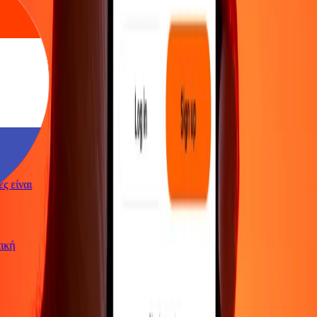
γές είναι
ωτική