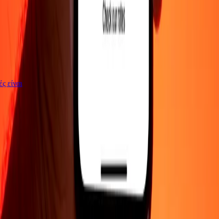
γές είναι
ΕΤΑΙΡΕΙΑ
Σχετικά με εμάς
Blog
Θέσεις εργασίας
Ασφάλεια
Εταιρικά
Γίνε
πράκτορας
ΥΠΟΣΤΗΡΙΞΗ
Πολιτική απορρήτου
Ειδοποίηση για cookies
Όροι και
προϋποθέσεις
Ενημέρωση για απάτες
Κέντρο βοήθειας
Δήλωση
προσβασιμότητας
Δικαιώματα καταναλωτή