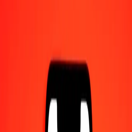
Γίνετε πράκτορας
Γίνετε ψηφιακός συνεργάτης
Κατεβάστε την εφαρμογή
Κατεβάστε την εφαρμογή
1,00 Πέσο Αργεντινής σε Μπατ Ταϊλάνδης σήμερα
Μετατρέψτε ARS σε THB με την τρέχουσα συναλλαγματική
ισοτιμία
Ποσό
ARS
Μετατροπή σε
THB
1,00 ARS = 0,02205776 THB