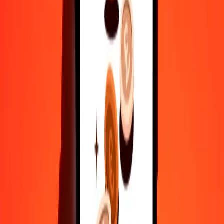
500
THB
22.667,75791
ARS
1.000
THB
45.335,51582
ARS
10.000
THB
453.355,15821
ARS
Γιατί να επιλέξεις τη Ria Money Transfer για διεθνείς μεταφορές
χρημάτων
35+ χρόνια αξιόπιστης εμπειρίας
Γρήγορη και βολική παράδοση
Στείλε χρήματα σε λίγα πατήματα σε 190+ χώρες με τη Ria.
Ασφαλείς μεταφορές παγκοσμίως
Χαλάρωσε γνωρίζοντας ότι έχουμε στείλει πάνω από ένα
δισεκατομμύριο ασφαλείς μεταφορές.
Βοήθεια από πραγματικούς ανθρώπους