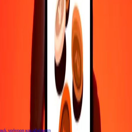
Επικοινώνησε με την ομάδα υποστήριξης μας 24/7 για βοήθεια
όταν τη χρειάζεσαι.
4,8 ★ στο Play Store
Κάνε τα πάντα με την εφαρμογή Ria
Στείλε χρήματα σε 200+ χώρες, παρακολούθησε τις μεταφορές
σου, αποθήκευσε παραλήπτες, βρες κοντινές τοποθεσίες και πολλά
άλλα. Κατέβασε την εφαρμογή για να ξεκινήσεις.
Κατέβασε την εφαρμογή
4,8 ★ στο Play Store
Αξιόπιστη Εδώ και 38+ χρόνια ΠΑΓΚΟΣΜΊΩΣ
Τι λένε οι πελάτες της Ria
ή, γρήγορη και αξιόπιστη