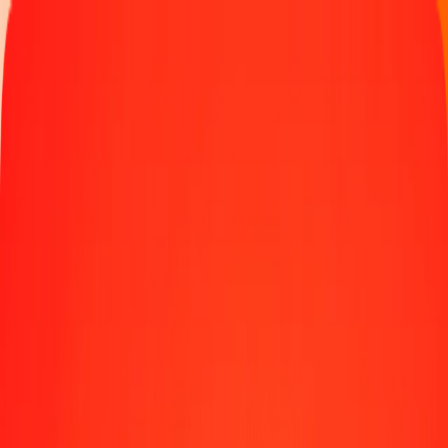
Παρακολουθήστε μια μεταφορά
Γίνετε πράκτορας
Τοποθεσίες
Πόροι
Γρήγορες και ασφαλείς μεταφορές χρημάτων
Εργαλεία
Κέντρο βοήθειας
Blog
Εταιρεία
Σχετικά με εμάς
Θέσεις εργασίας
Χορηγίες
Ηγεσία
Συνεργασίες