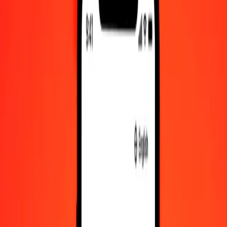
Πέσο Αργεντινής σε Μπατ Ταϊλάνδης — Τελευταία ενημέρωση 8
Αυγ 2026, 12:00 π.μ. UTC
Στείλτε χρήματα
Χρησιμοποιούμε τη μέση ισοτιμία αγοράς μόνο για αναφορά.
Συνδεθείτε για να δείτε τις πραγματικές ισοτιμίες αποστολής.
Συναλλαγματικές ισοτιμίες ARS σε THB
σήμερα
Μετατρέψτε Πέσο Αργεντινής σε Μπατ Ταϊλάνδης
Μετατρέψτε Μπατ Ταϊλάνδης σε Πέσο Αργεντινής
ARS
THB
1
ARS
0,02206
THB
5
ARS
0,11029
THB
25
ARS
0,55144
THB
50
ARS
1,10289
THB
100
ARS
2,20578
THB
500
ARS
11,02888
THB
1.000
ARS
22,05776
THB