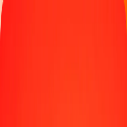
Παρακολουθήστε μια μεταφορά
Γίνετε πράκτορας
Τοποθεσίες
Πόροι
Γρήγορες και ασφαλείς μεταφορές χρημάτων
Εργαλεία
Κέντρο βοήθειας
Blog
Εταιρεία
Σχετικά με εμάς
Θέσεις εργασίας
Χορηγίες
Ηγεσία
Συνεργασίες