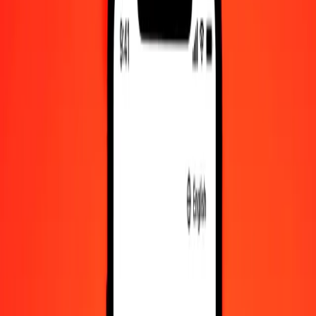
Ντραμ Αρμενίας σε Σελίνι Σομαλίας — Τελευταία ενημέρωση 8
Αυγ 2026, 12:00 π.μ. UTC
Στείλτε χρήματα
Χρησιμοποιούμε τη μέση ισοτιμία αγοράς μόνο για αναφορά.
Συνδεθείτε για να δείτε τις πραγματικές ισοτιμίες αποστολής.
Συναλλαγματικές ισοτιμίες AMD σε SOS
σήμερα
Μετατρέψτε Ντραμ Αρμενίας σε Σελίνι Σομαλίας
Μετατρέψτε Σελίνι Σομαλίας σε Ντραμ Αρμενίας
AMD
SOS
1
AMD
1,56070
SOS
5
AMD
7,80348
SOS
25
AMD
39,01741
SOS
50
AMD
78,03481
SOS
100
AMD
156,06962
SOS
500
AMD
780,34811
SOS
1.000
AMD
1.560,69621
SOS