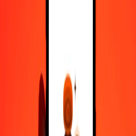
10.000
AMD
15.606,96214
SOS
Μετατρέψτε Ντραμ Αρμενίας σε Σελίνι Σομαλίας
AMD
SOS
1
AMD
1,56070
SOS
5
AMD
7,80348
SOS
25
AMD
39,01741
SOS
50
AMD
78,03481
SOS
100
AMD
156,06962
SOS
500
AMD
780,34811
SOS
1.000
AMD
1.560,69621
SOS
10.000
AMD
15.606,96214
SOS
Μετατρέψτε Σελίνι Σομαλίας σε Ντραμ Αρμενίας
SOS
AMD
1
SOS
0,64074
AMD
5
SOS
3,20370
AMD
25
SOS
16,01849
AMD
50
SOS
32,03698
AMD
100
SOS
64,07397
AMD