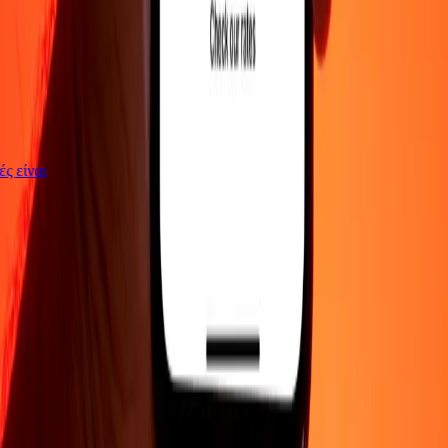
γές είναι
ΕΤΑΙΡΕΙΑ
Σχετικά με εμάς
Blog
Θέσεις εργασίας
Ασφάλεια
Εταιρικά
Γίνε
πράκτορας
ΥΠΟΣΤΗΡΙΞΗ
Πολιτική απορρήτου
Ειδοποίηση για cookies
Όροι και
προϋποθέσεις
Ενημέρωση για απάτες
Κέντρο βοήθειας
Δήλωση
προσβασιμότητας
Δικαιώματα καταναλωτή