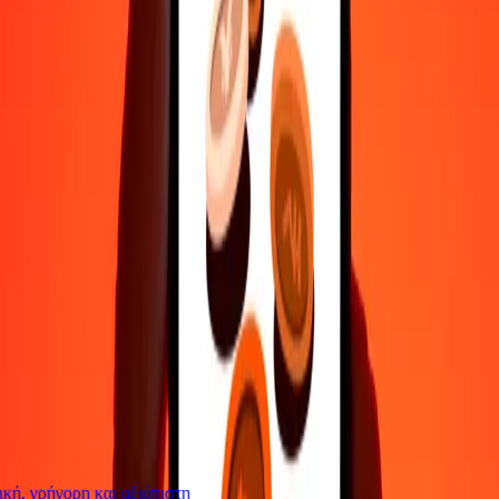
Επικοινώνησε με την ομάδα υποστήριξης μας 24/7 για βοήθεια
όταν τη χρειάζεσαι.
4,8 ★ στο Play Store
Κάνε τα πάντα με την εφαρμογή Ria
Στείλε χρήματα σε 200+ χώρες, παρακολούθησε τις μεταφορές
σου, αποθήκευσε παραλήπτες, βρες κοντινές τοποθεσίες και πολλά
άλλα. Κατέβασε την εφαρμογή για να ξεκινήσεις.
Κατέβασε την εφαρμογή
4,8 ★ στο Play Store
Αξιόπιστη Εδώ και 38+ χρόνια ΠΑΓΚΟΣΜΊΩΣ
Τι λένε οι πελάτες της Ria
ή, γρήγορη και αξιόπιστη