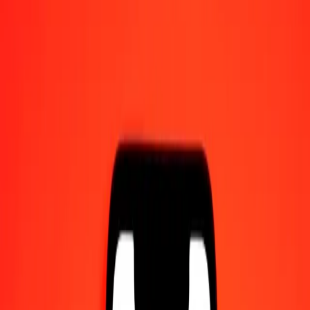
Γίνετε πράκτορας
Γίνετε ψηφιακός συνεργάτης
Κατεβάστε την εφαρμογή
Κατεβάστε την εφαρμογή
1,00 Ντραμ Αρμενίας σε Σελίνι Σομαλίας σήμερα
Μετατρέψτε AMD σε SOS με την τρέχουσα συναλλαγματική
ισοτιμία
Ποσό
AMD
Μετατροπή σε
SOS
1,00 AMD = 1,56069621 SOS