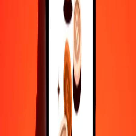
500
SOS
320,36984
AMD
1.000
SOS
640,73968
AMD
10.000
SOS
6.407,39685
AMD
Γιατί να επιλέξεις τη Ria Money Transfer για διεθνείς μεταφορές
χρημάτων
35+ χρόνια αξιόπιστης εμπειρίας
Γρήγορη και βολική παράδοση
Στείλε χρήματα σε λίγα πατήματα σε 190+ χώρες με τη Ria.
Ασφαλείς μεταφορές παγκοσμίως
Χαλάρωσε γνωρίζοντας ότι έχουμε στείλει πάνω από ένα
δισεκατομμύριο ασφαλείς μεταφορές.
Βοήθεια από πραγματικούς ανθρώπους